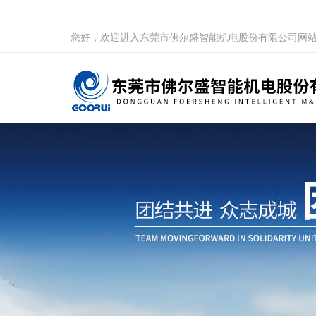
您好，欢迎进入东莞市佛尔盛智能机电股份有限公司网