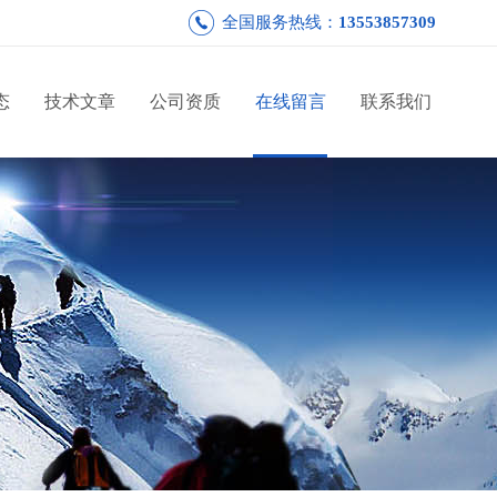
全国服务热线：
13553857309
态
技术文章
公司资质
在线留言
联系我们