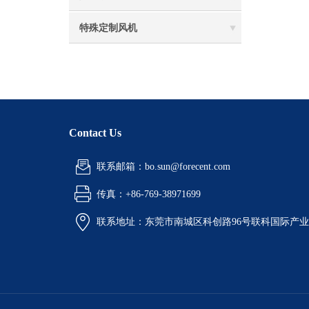
特殊定制风机
Contact Us
联系邮箱：bo.sun@forecent.com
传真：+86-769-38971699
联系地址：东莞市南城区科创路96号联科国际产业