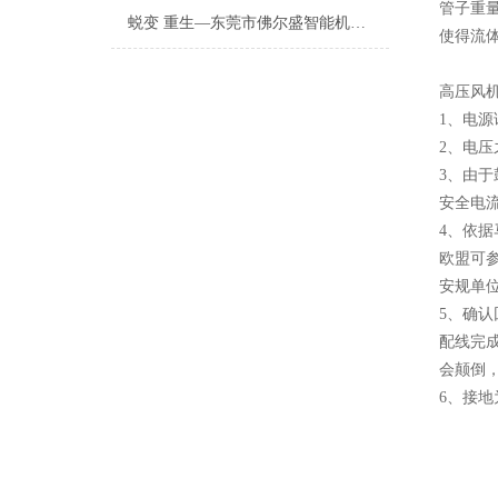
管子重
蜕变 重生—东莞市佛尔盛智能机电股份有限公司成功上市庆典会
使得流
高压风
1、电源
2、电压
3、由
安全电
4、依
欧盟可参
安规单
5、确认
配线完
会颠倒
6、接