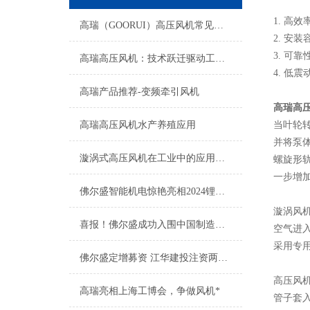
1. 
高瑞（GOORUI）高压风机常见故障及排除方法
2. 
3. 
高瑞高压风机：技术跃迁驱动工业升级新征程
4. 
高瑞产品推荐-变频牵引风机
高瑞高
高瑞高压风机水产养殖应用
当叶轮
并将泵
漩涡式高压风机在工业中的应用有哪些？
螺旋形
一步增
佛尔盛智能机电惊艳亮相2024锂电展会，展现高瑞新魅力
漩涡风
喜报！佛尔盛成功入围中国制造之美
空气进
采用专
佛尔盛定增募资 江华建投注资两千万
高压风
高瑞亮相上海工博会，争做风机*
管子套入