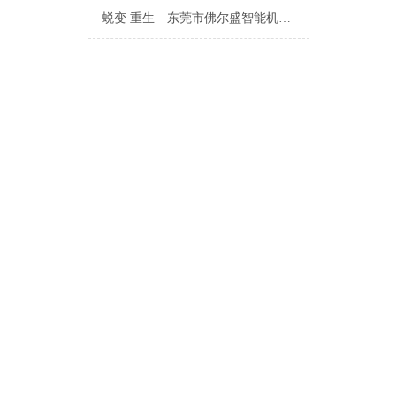
蜕变 重生—东莞市佛尔盛智能机电股份有限公司成功上市庆典会