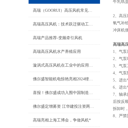
牛乳纸
高瑞（GOORUI）高压风机常见故障及排除方法
2、高
氧气补
高瑞高压风机：技术跃迁驱动工业升级新征程
冲床机
高瑞产品推荐-变频牵引风机
高瑞高
高瑞高压风机水产养殖应用
1、气
2、气
漩涡式高压风机在工业中的应用有哪些？
3、气
4、气
佛尔盛智能机电惊艳亮相2024锂电展会，展现高瑞新魅力
5、进
6、进出
喜报！佛尔盛成功入围中国制造之美
7、轴
后按反
佛尔盛定增募资 江华建投注资两千万
拆卸时
8、严
高瑞亮相上海工博会，争做风机*