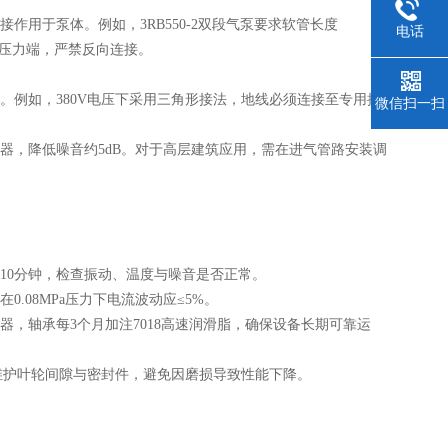
用于泵体。例如，3RB550-2双段气泵要求软管长度
电话
为压力端，严禁反向连接。
例如，380V电压下采用三角形接法，地线必须连接至专用接
微信扫一扫
，降低噪音约5dB。对于高层建筑应用，需在进气管路安装调
10分钟，检查振动、温度与噪音是否正常。
08MPa压力下电流波动应≤5%。
，轴承每3个月加注7018高速润滑脂，确保设备长期可靠运
护叶轮间隙与密封件，避免因磨损导致性能下降。