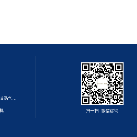
GHBH 010 36 1R8设备配套环形漩涡气泵 土壤修复设备
风机
扫一扫 微信咨询