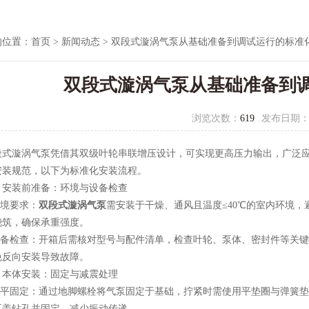
的位置：
首页
>
新闻动态
> 双段式漩涡气泵从基础准备到调试运行的标准
双段式漩涡气泵从基础准备到
浏览次数：
619
发布日期
漩涡气泵凭借其双级叶轮串联增压设计，可实现更高压力输出，广泛应
安装规范，以下为标准化安装流程。
装前准备：环境与设备检查
境要求：
双段式漩涡气泵
需安装于干燥、通风且温度≤40℃的室内环境
浇筑，确保承重强度。
备检查：开箱后需核对型号与配件清单，检查叶轮、泵体、密封件等关键
免反向安装导致故障。
体安装：固定与减震处理
平固定：通过地脚螺栓将气泵固定于基础，拧紧时需使用平垫圈与弹簧垫
泵盖钻孔并固定，减少振动传递。