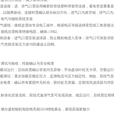
道连接：进、排气口需采用橡胶软管或塑料弹簧管连接，避免管道重量直接作
0mm，以隔离振动。连接时需确认箭头标识方向，进气口为真空端，排气口
气与辅助系统安装
气接线：接线盒需由专业电工操作，根据电压等级选择星型或三角形接法。
接线后需检查绝缘电阻，确保≥1MΩ。
助设备：进气口需安装滤清器，防止颗粒物进入泵体；排气口可加装消音器
出气管路安装压力表与防爆波止回阀。
试与验收：性能确认与安全检查
载试运行：启动前需确认管道内无异物，手动盘动叶轮无卡滞。空载运行
测试：逐步加载至额定压力，监测电流与压力稳定性。例如，双段气泵在0.
全检查：确认所有紧固件无松动，密封处无泄漏。定期清洗滤清器与消音器
准化安装流程，双段式漩涡气泵可实现高效、稳定运行。后续需定期维
：
佛尔盛智能机电惊艳亮相2024锂电展会，展现高瑞新魅力