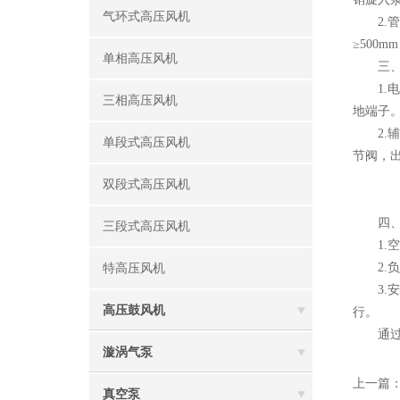
气环式高压风机
2.管
≥50
单相高压风机
三、电
1.电
三相高压风机
地端子。
2.辅
单段式高压风机
节阀，
双段式高压风机
四、调
三段式高压风机
1.空
2.负载
特高压风机
3.安
高压鼓风机
行。
通过标
漩涡气泵
上一篇
真空泵