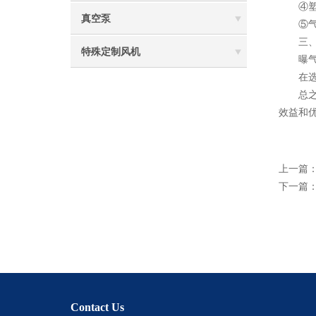
④塑料
真空泵
⑤气体
三、显
特殊定制风机
曝气漩
在选择
总之，
效益和
上一篇
下一篇
Contact Us