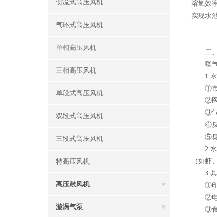
侧流式高压风机
溶氧效
实现水
气环式高压风机
单相高压风机
二、广
曝气漩
三相高压风机
1.水
①市政
单段式高压风机
②医院
③气浮
双段式高压风机
④反冲
⑤臭氧
三段式高压风机
2.水
（如虾
特高压风机
3.其
高压鼓风机
①印刷
②电镀
漩涡气泵
③食品