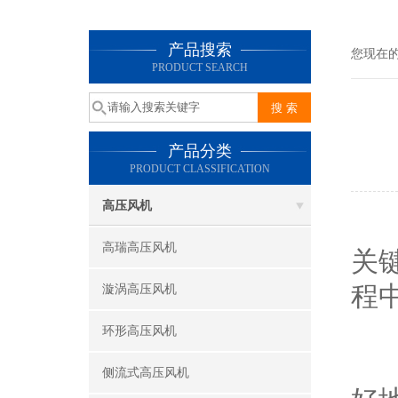
产品搜索
您现在
PRODUCT SEARCH
产品分类
PRODUCT CLASSIFICATION
高压风机
高瑞高压风机
关
程
漩涡高压风机
环形高压风机
本
侧流式高压风机