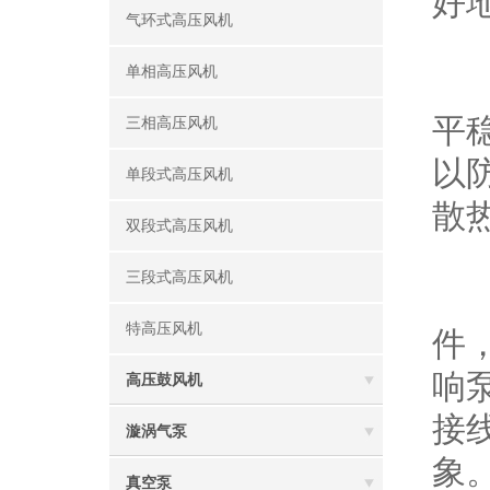
好
气环式高压风机
单相高压风机
首
平
三相高压风机
以
单段式高压风机
散
双段式高压风机
三段式高压风机
其
特高压风机
件
响
高压鼓风机
接
漩涡气泵
象
真空泵