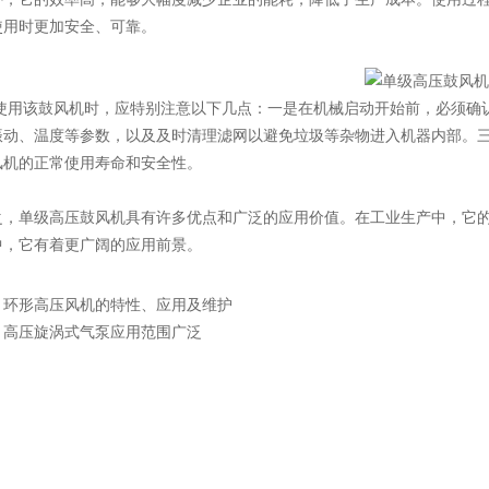
使用时更加安全、可靠。
该鼓风机时，应特别注意以下几点：一是在机械启动开始前，必须确认
振动、温度等参数，以及及时清理滤网以避免垃圾等杂物进入机器内部。
风机的正常使用寿命和安全性。
单级高压鼓风机具有许多优点和广泛的应用价值。在工业生产中，它的
中，它有着更广阔的应用前景。
：
环形高压风机的特性、应用及维护
：
高压旋涡式气泵应用范围广泛