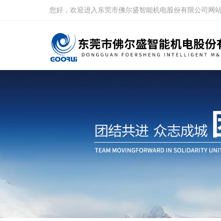
您好，欢迎进入东莞市佛尔盛智能机电股份有限公司网