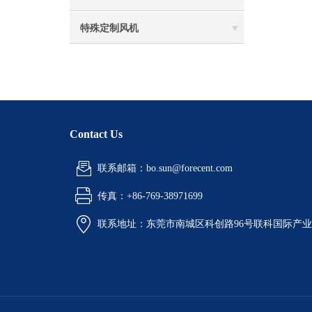
特殊定制风机
Contact Us
联系邮箱：bo.sun@forecent.com
传真：+86-769-38971699
联系地址：东莞市南城区科创路96号联科国际产业