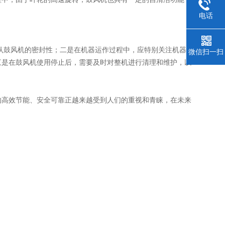
电话
鼓风机的密封性；二是在机器运作过程中，应特别关注机器的
微信扫一扫
三是在鼓风机使用停止后，需要及时对整机进行清理和维护，以
高效节能、安全可靠正越来越受到人们的重视和青睐，在未来