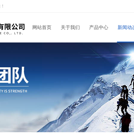
站！
网站首页
关于我们
产品中心
新闻动