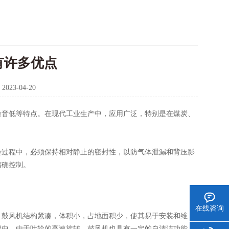
有许多优点
：
2023-04-20
噪音低等特点。在现代工业生产中，应用广泛，特别是在煤炭、
过程中，必须保持相对静止的密封性，以防气体泄漏和背压影
精确控制。
在线咨询
鼓风机结构紧凑，体积小，占地面积少，使其易于安装和维
程中，由于叶轮的高速旋转，鼓风机也具有一定的自清洁功能，