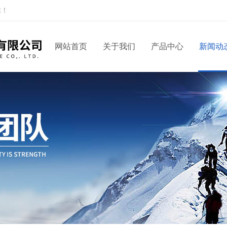
站！
网站首页
关于我们
产品中心
新闻动