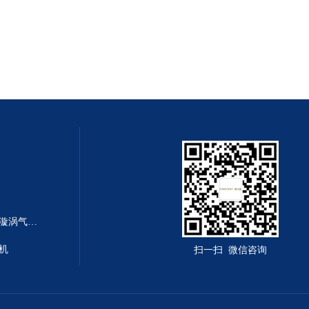
GHBH 010 36 1R8设备配套环形漩涡气泵 土壤修复设备
风机
扫一扫 微信咨询