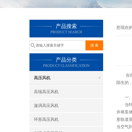
产品搜索
您现在
PRODUCT SEARCH
产品分类
PRODUCT CLASSIFICATION
在很多
高压风机
陌生的
高瑞高压风机
一、
当叶轮
漩涡高压风机
并将泵
环形高压风机
形轨道
当空气