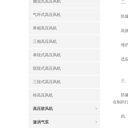
侧流式高压风机
二、
气环式高压风机
防爆性
单相高压风机
高效性
三相高压风机
维护方
单段式高压风机
适应性
双段式高压风机
三、
三段式高压风机
防爆旋
特高压风机
在制药
高压鼓风机
四、使
漩涡气泵