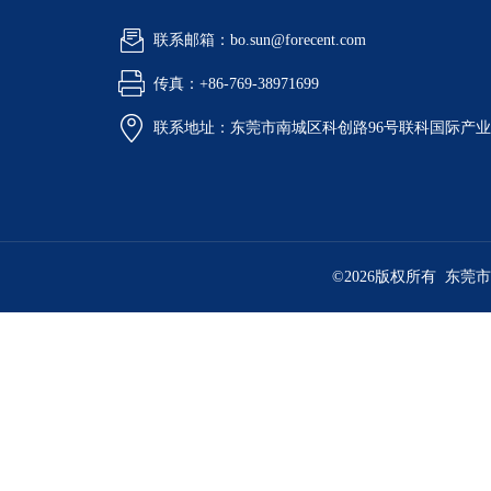
联系邮箱：bo.sun@forecent.com
传真：+86-769-38971699
联系地址：东莞市南城区科创路96号联科国际产业
©2026版权所有 东