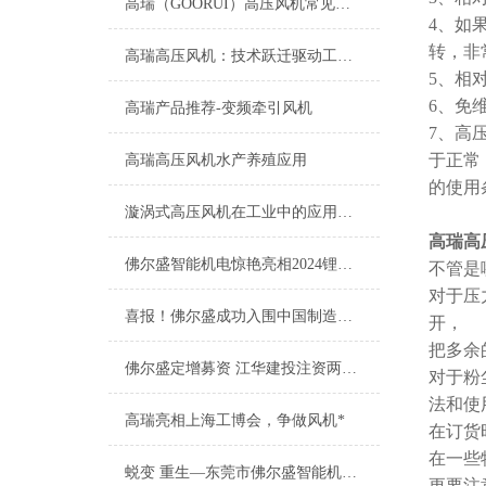
高瑞（GOORUI）高压风机常见故障及排除方法
4、如
转，非
高瑞高压风机：技术跃迁驱动工业升级新征程
5、相
6、免
高瑞产品推荐-变频牵引风机
7、高
于正常
高瑞高压风机水产养殖应用
的使用
漩涡式高压风机在工业中的应用有哪些？
高瑞高
佛尔盛智能机电惊艳亮相2024锂电展会，展现高瑞新魅力
不管是
对于压
喜报！佛尔盛成功入围中国制造之美
开，
把多余
佛尔盛定增募资 江华建投注资两千万
对于粉
法和使
高瑞亮相上海工博会，争做风机*
在订货
在一些
蜕变 重生—东莞市佛尔盛智能机电股份有限公司成功上市庆典会
更要注