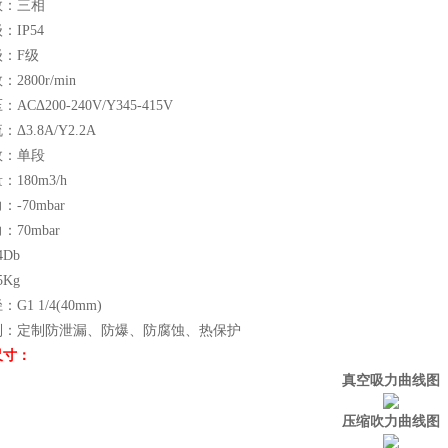
数：三相
：IP54
：F级
2800r/min
CΔ200-240V/Y345-415V
Δ3.8A/Y2.2A
数：单段
180m3/h
-70mbar
70mbar
Db
Kg
G1 1/4(40mm)
制：定制防泄漏、防爆、防腐蚀、热保护
尺寸：
真空吸力曲线图
压缩吹力曲线图