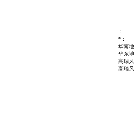
：
*：
华南
华东地区
高瑞
高瑞