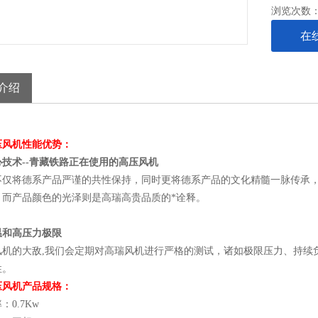
浏览次数
在
介绍
压风机性能优势：
技术--青藏铁路正在使用的高压风机
不仅将德系产品严谨的共性保持，同时更将德系产品的文化精髓一脉传承
，而产品颜色的光泽则是高瑞高贵品质的*诠释。
温和高压力极限
风机的大敌,我们会定期对高瑞风机进行严格的测试，诸如极限压力、持续
性。
压风机产品规格：
：0.7Kw