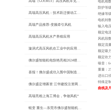
高瑞（GOORUI）高压风机常见故障及排除方法
电机相
防护等级
高瑞高压风机：技术跃迁驱动工业升级新征程
绝缘等级
电机转数：
高瑞产品推荐-变频牵引风机
输入电压：A
额定电流：
高瑞高压风机水产养殖应用
风机段
额定流量：
漩涡式高压风机在工业中的应用有哪些？
额定吸力：
额定吹力：
佛尔盛智能机电惊艳亮相2024锂电展会，展现高瑞新魅力
噪音：64
重量：25
喜报！佛尔盛成功入围中国制造之美
进出口径：
特殊定
佛尔盛定增募资 江华建投注资两千万
曲线及
高瑞亮相上海工博会，争做风机*
蜕变 重生—东莞市佛尔盛智能机电股份有限公司成功上市庆典会