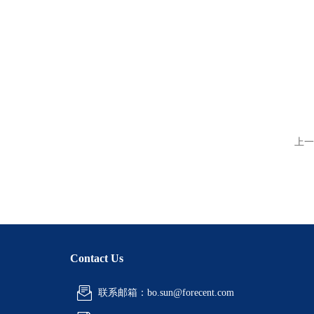
上一
Contact Us
联系邮箱：bo.sun@forecent.com