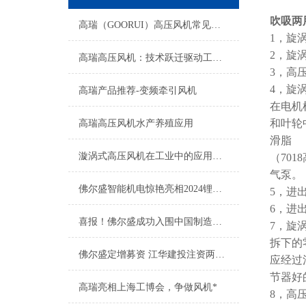
吹吸两
高瑞（GOORUI）高压风机常见故障及排除方法
1，旋
2，旋
高瑞高压风机：技术跃迁驱动工业升级新征程
3，高
4，旋
高瑞产品推荐-变频牵引风机
在电机
和叶轮
高瑞高压风机水产养殖应用
滑脂
漩涡式高压风机在工业中的应用有哪些？
（70
气泵。
佛尔盛智能机电惊艳亮相2024锂电展会，展现高瑞新魅力
5，进
6，进
喜报！佛尔盛成功入围中国制造之美
7，旋
拆下的
佛尔盛定增募资 江华建投注资两千万
应经过
节器好
高瑞亮相上海工博会，争做风机*
8，高