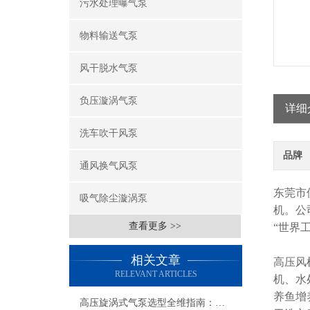
污水处理曝气泵
物料输送气泵
风干脱水气泵
负压漩涡气泵
详细
洗车吹干风泵
品牌
通风换气风泵
东莞市
吸气除尘漩涡泵
机。公
查看更多 >>
“世界
相关文章
高压风
RELEVANT ARTICLES
机、水
养鱼增
高压旋涡式气泵选型全维指南：从参数匹配到场景化应用的智能决策模型