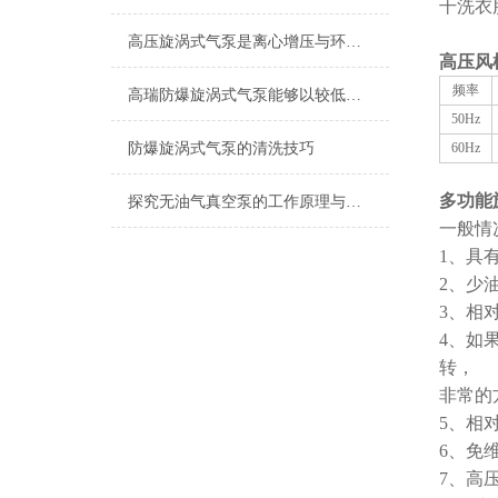
干洗衣
高压旋涡式气泵是离心增压与环形流道协同的空气动力学奇迹
高压风
频率
高瑞防爆旋涡式气泵能够以较低的能耗产生较高的空气流量
50Hz
防爆旋涡式气泵的清洗技巧
60Hz
多功能
探究无油气真空泵的工作原理与应用优势
一般情
1、具
2、少
3、相
4、如
转，
非常的
5、相
6、免
7、高