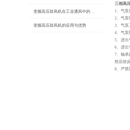
三相高
1、气
变频高压鼓风机在工业通风中的重要性
2、气
变频高压鼓风机的应用与优势
3、气
4、气
5、进
6、进出
7、轴
然后按
8、严