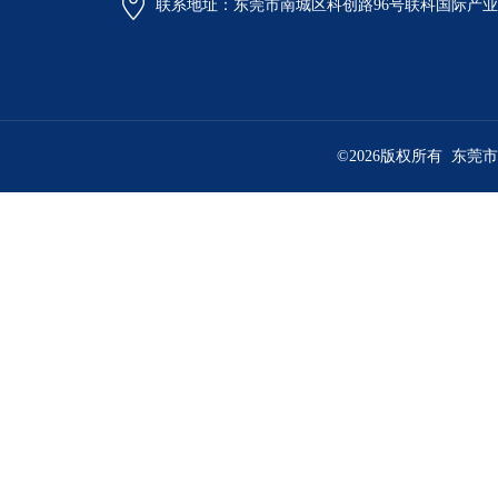
联系地址：东莞市南城区科创路96号联科国际产业
©2026版权所有 东